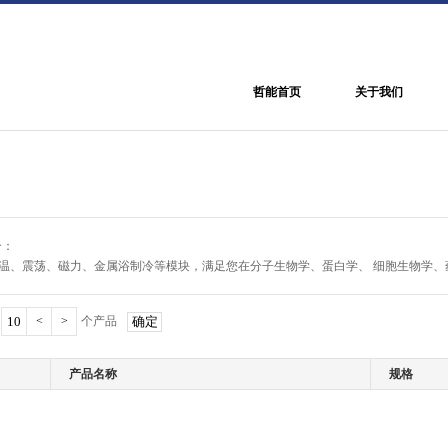
哲能首页
关于我们
介：
温、震荡、磁力、金属浴制冷等模块，满足您在分子生物学、蛋白学、 细胞生物学、
<
>
个产品
产品名称
规格