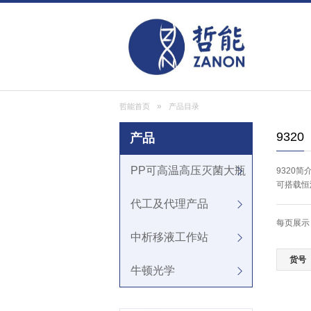
»
哲能首页
产品目录
9320
产品
PP可高温高压灭菌大瓶
9320简
可搭载恒
代工及代理产品
每页展示
中析移液工作站
货号
牛顿光学